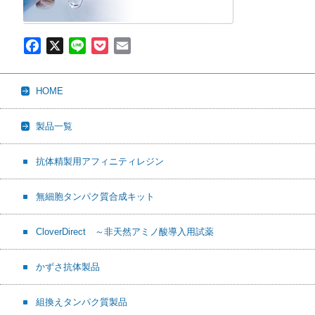
F
X
L
P
E
a
i
o
m
c
n
c
a
HOME
e
e
k
i
b
e
l
製品一覧
o
t
o
抗体精製用アフィニティレジン
k
無細胞タンパク質合成キット
CloverDirect ～非天然アミノ酸導入用試薬
かずさ抗体製品
組換えタンパク質製品