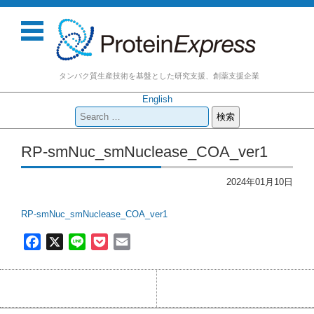
タンパク質生産技術を基盤とした研究支援、創薬支援企業
English
検
索:
コンテンツに移動
RP-smNuc_smNuclease_COA_ver1
2024年01月10日
RP-smNuc_smNuclease_COA_ver1
F
X
L
P
E
a
i
o
m
c
n
c
a
e
e
k
i
b
e
l