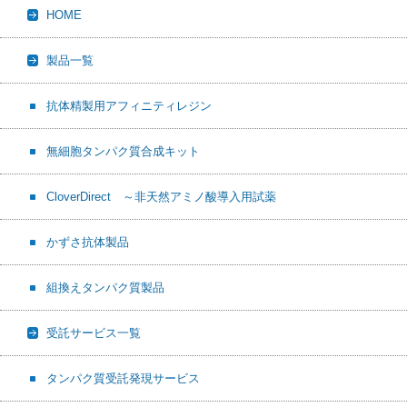
HOME
o
t
o
k
製品一覧
抗体精製用アフィニティレジン
無細胞タンパク質合成キット
CloverDirect ～非天然アミノ酸導入用試薬
かずさ抗体製品
組換えタンパク質製品
受託サービス一覧
タンパク質受託発現サービス