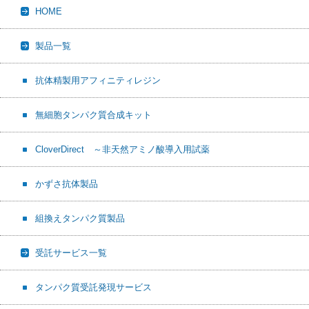
HOME
o
t
o
k
製品一覧
抗体精製用アフィニティレジン
無細胞タンパク質合成キット
CloverDirect ～非天然アミノ酸導入用試薬
かずさ抗体製品
組換えタンパク質製品
受託サービス一覧
タンパク質受託発現サービス