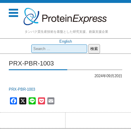
タンパク質生産技術を基盤とした研究支援、創薬支援企業
English
検
索:
コンテンツに移動
PRX-PBR-1003
2024年09月20日
PRX-PBR-1003
F
X
L
P
E
a
i
o
m
c
n
c
a
e
e
k
i
b
e
l