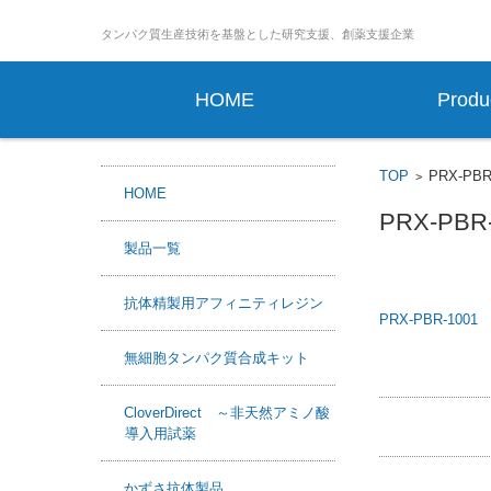
タンパ
コンテンツに移動
HOME
Produ
TOP
PRX-PBR
>
HOME
PRX-PBR
製品一覧
抗体精製用アフィニティレジン
PRX-PBR-1001
無細胞タンパク質合成キット
F
X
L
a
i
CloverDirect ～非天然アミノ酸
c
n
導入用試薬
e
e