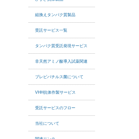
b
かずさ抗体製品
o
o
組換えタンパク質製品
k
受託サービス一覧
タンパク質受託発現サービス
非天然アミノ酸導入試薬関連
ブレビバチルス菌について
VHH抗体作製サービス
受託サービスのフロー
当社について