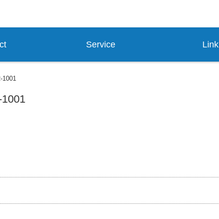
ク質生産技術を基盤とした研究支援、創薬支援企業
ct
Service
Link
-1001
-1001
P
E
o
m
c
a
k
i