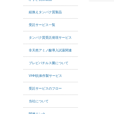
かずさ抗体製品
F
X
L
組換えタンパク質製品
a
i
c
n
受託サービス一覧
e
e
b
タンパク質受託発現サービス
o
o
非天然アミノ酸導入試薬関連
k
ブレビバチルス菌について
VHH抗体作製サービス
受託サービスのフロー
当社について