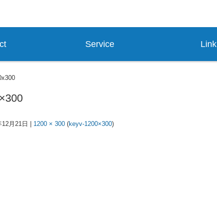
ク質生産技術を基盤とした研究支援、創薬支援企業
ct
Service
Link
0x300
0×300
年12月21日
|
1200 × 300
(
keyv-1200×300
)