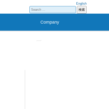
English
検
索:
Company