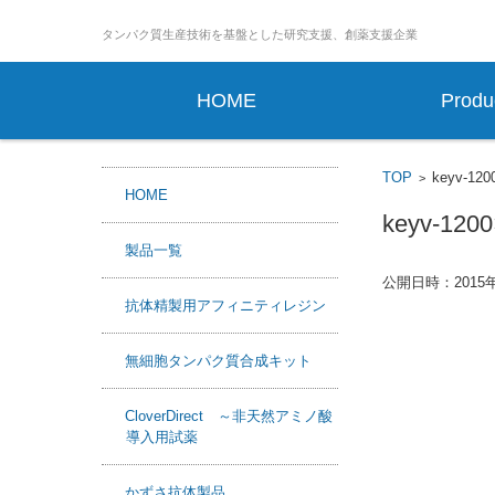
タンパ
コンテンツに移動
HOME
Produ
TOP
keyv-120
>
HOME
keyv-120
製品一覧
公開日時：
2015
抗体精製用アフィニティレジン
無細胞タンパク質合成キット
CloverDirect ～非天然アミノ酸
導入用試薬