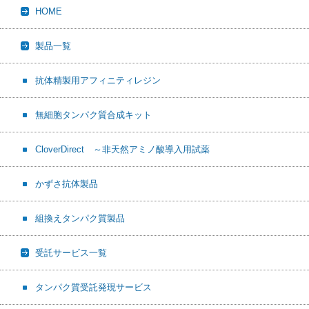
HOME
o
t
o
k
製品一覧
抗体精製用アフィニティレジン
無細胞タンパク質合成キット
CloverDirect ～非天然アミノ酸導入用試薬
かずさ抗体製品
組換えタンパク質製品
受託サービス一覧
タンパク質受託発現サービス