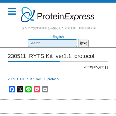
タンパク質生産技術を基盤とした研究支援、創薬支援企業
English
検
索:
コンテンツに移動
230511_RYTS Kit_ver1.1_protocol
2023年05月11日
230511_RYTS Kit_ver1.1_protocol
F
X
L
P
E
a
i
o
m
c
n
c
a
e
e
k
i
b
e
l