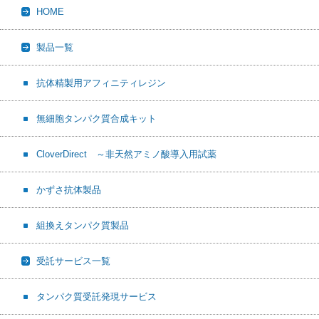
HOME
o
t
o
k
製品一覧
抗体精製用アフィニティレジン
無細胞タンパク質合成キット
CloverDirect ～非天然アミノ酸導入用試薬
かずさ抗体製品
組換えタンパク質製品
受託サービス一覧
タンパク質受託発現サービス