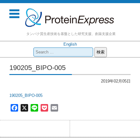
タンパク質生産技術を基盤とした研究支援、創薬支援企業
English
検
索:
コンテンツに移動
190205_BIPO-005
2019年02月05日
190205_BIPO-005
F
X
L
P
E
a
i
o
m
c
n
c
a
e
e
k
i
b
e
l