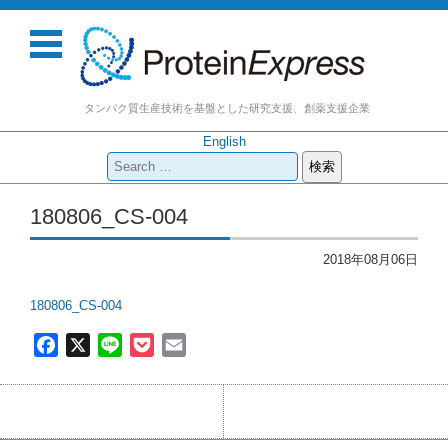
タンパク質生産技術を基盤とした研究支援、創薬支援企業
English
検
索:
コンテンツに移動
180806_CS-004
2018年08月06日
180806_CS-004
F
X
L
P
E
a
i
o
m
c
n
c
a
e
e
k
i
b
e
l