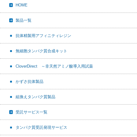
HOME
o
t
o
k
製品一覧
抗体精製用アフィニティレジン
無細胞タンパク質合成キット
CloverDirect ～非天然アミノ酸導入用試薬
かずさ抗体製品
組換えタンパク質製品
受託サービス一覧
タンパク質受託発現サービス