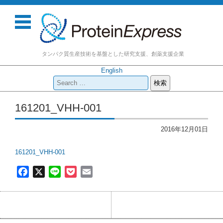
タンパク質生産技術を基盤とした研究支援、創薬支援企業
English
検
索:
コンテンツに移動
161201_VHH-001
2016年12月01日
161201_VHH-001
F
X
L
P
E
a
i
o
m
c
n
c
a
e
e
k
i
b
e
l