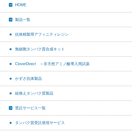
HOME
o
t
o
k
製品一覧
抗体精製用アフィニティレジン
無細胞タンパク質合成キット
CloverDirect ～非天然アミノ酸導入用試薬
かずさ抗体製品
組換えタンパク質製品
受託サービス一覧
タンパク質受託発現サービス