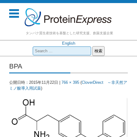
タンパク質生産技術を基盤とした研究支援、創薬支援企業
English
検
索:
コンテンツに移動
BPA
公開日時：
2015年11月22日
|
766 × 395
(
CloverDirect ～非天然ア
ミノ酸導入用試薬
)