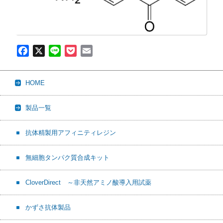
F
X
L
P
E
a
i
o
m
c
n
c
a
HOME
e
e
k
i
b
e
l
製品一覧
o
t
o
抗体精製用アフィニティレジン
k
無細胞タンパク質合成キット
CloverDirect ～非天然アミノ酸導入用試薬
かずさ抗体製品