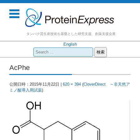
タンパク質生産技術を基盤とした研究支援、創薬支援企業
English
検
索:
コンテンツに移動
AcPhe
公開日時：
2015年11月22日
|
620 × 394
(
CloverDirect ～非天然ア
ミノ酸導入用試薬
)