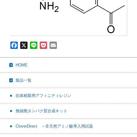
F
X
L
P
E
a
i
o
m
c
n
c
a
HOME
e
e
k
i
b
e
l
製品一覧
o
t
o
抗体精製用アフィニティレジン
k
無細胞タンパク質合成キット
CloverDirect ～非天然アミノ酸導入用試薬