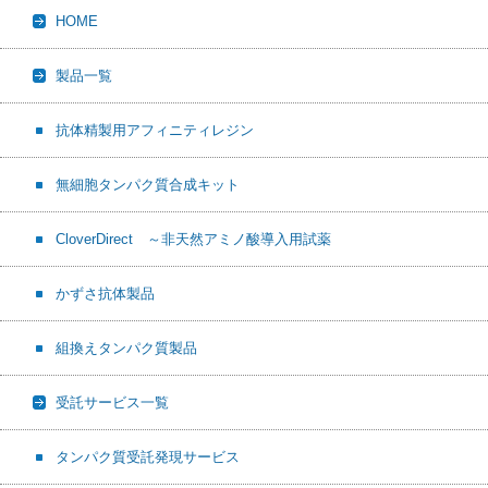
c
n
c
a
HOME
e
e
k
i
b
e
l
製品一覧
o
t
o
抗体精製用アフィニティレジン
k
無細胞タンパク質合成キット
CloverDirect ～非天然アミノ酸導入用試薬
かずさ抗体製品
組換えタンパク質製品
受託サービス一覧
タンパク質受託発現サービス