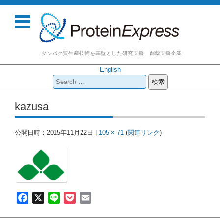
タンパク質生産技術を基盤とした研究支援、創薬支援企業
English
検
索:
コンテンツに移動
kazusa
公開日時：
2015年11月22日
|
105 × 71
(
関連リンク
)
F
X
L
P
E
a
i
o
m