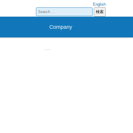
English
検
索:
Company