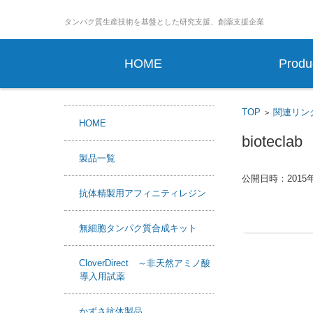
タンパ
コンテンツに移動
HOME
Produ
TOP
関連リン
>
HOME
bioteclab
製品一覧
公開日時：
2015
抗体精製用アフィニティレジン
無細胞タンパク質合成キット
F
X
L
CloverDirect ～非天然アミノ酸
a
i
導入用試薬
c
n