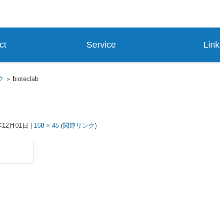
ク質生産技術を基盤とした研究支援、創薬支援企業
ct
Service
Link
ク
bioteclab
>
年12月01日
|
168 × 45
(
関連リンク
)
P
E
o
m
c
a