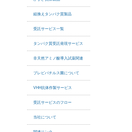
e
e
かずさ抗体製品
b
o
組換えタンパク質製品
o
k
受託サービス一覧
タンパク質受託発現サービス
非天然アミノ酸導入試薬関連
ブレビバチルス菌について
VHH抗体作製サービス
受託サービスのフロー
当社について