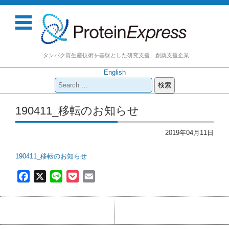
タンパク質生産技術を基盤とした研究支援、創薬支援企業
English
検
索:
コンテンツに移動
190411_移転のお知らせ
2019年04月11日
190411_移転のお知らせ
F
X
L
P
E
a
i
o
m
c
n
c
a
e
e
k
i
b
e
l