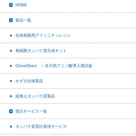
HOME
o
t
o
k
製品一覧
抗体精製用アフィニティレジン
無細胞タンパク質合成キット
CloverDirect ～非天然アミノ酸導入用試薬
かずさ抗体製品
組換えタンパク質製品
受託サービス一覧
タンパク質受託発現サービス